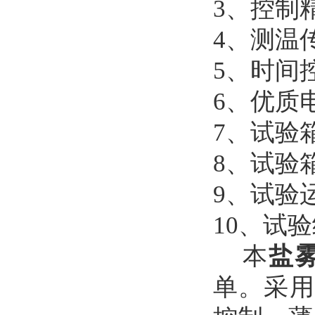
3
、
控制
4、
测温传
5
、
时间
6
、
优质
7
、
试验
8
、
试验
9
、
试验
10
、
试验
本
盐
单。
采用