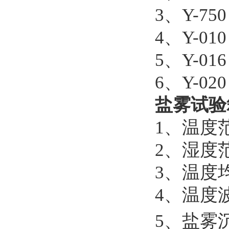
3
、
Y-75
4
、
Y-01
5
、
Y-016
6
、
Y-02
盐雾试验
1、
温度范
2、
湿度
3、
温度
4、
温度波
5、
盐雾沉