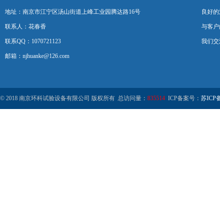
地址：南京市江宁区汤山街道上峰工业园腾达路16号
良好的
联系人：花春香
与客户
联系QQ：1070721123
我们交
邮箱：njhuanke@126.com
© 2018 南京环科试验设备有限公司 版权所有 总访问量：
835514
ICP备案号：
苏ICP备