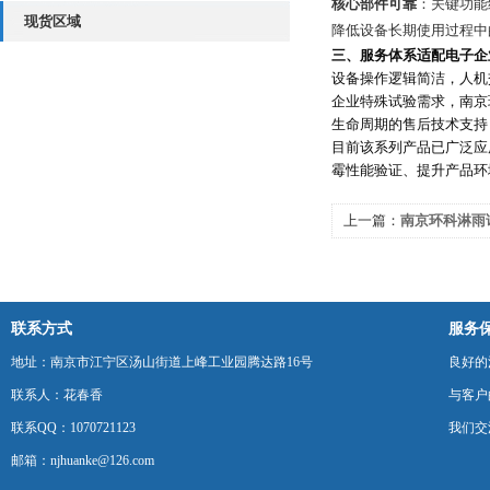
核心部件可靠
：关键功能
现货区域
降低设备长期使用过程中的故
三、服务体系适配电子企
设备操作逻辑简洁，人机
企业特殊试验需求，南京
生命周期的售后技术支持
目前该系列产品已广泛应
霉性能验证、提升产品环
上一篇：
南京环科淋雨
设备核心优势
联系方式
服务
地址：南京市江宁区汤山街道上峰工业园腾达路16号
良好的
联系人：花春香
与客户
联系QQ：1070721123
我们交
邮箱：njhuanke@126.com