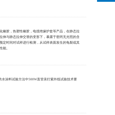
化橡胶，热塑性橡胶，电缆绝缘护套等产品，在静态拉
拉伸与静态拉伸交替的变形下，暴露于密闭无光照的含
预定时间对试样进行检测，从试样表面发生的龟裂或其
性能。
8建筑防水涂料试验方法中500W直管汞灯紫外线试验技术要