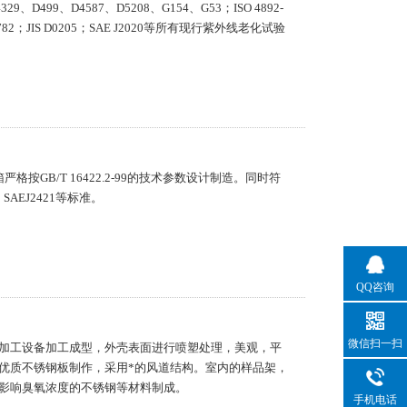
499、D4587、D5208、G154、G53；ISO 4892-
BS 2782；JIS D0205；SAE J2020等所有现行紫外线老化试验
按GB/T 16422.2-99的技术参数设计制造。同时符
7、SAEJ2421等标准。
QQ咨询
微信扫一扫
加工设备加工成型，外壳表面进行喷塑处理，美观，平
优质不锈钢板制作，采用*的风道结构。室内的样品架，
影响臭氧浓度的不锈钢等材料制成。
手机电话