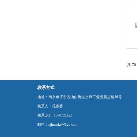
共 7
联系方式
地址：南京市江宁区汤山街道上峰工业园腾达路16号
联系人：花春香
联系QQ：1070721123
邮箱：njhuanke@126.com