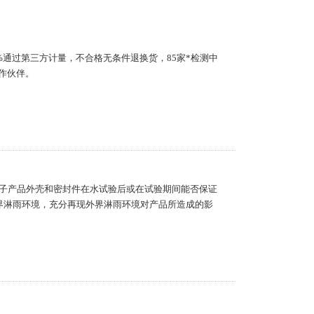
%通过第三方计量，不合格无条件退换货，85家*检测中
作伙伴。
子产品外壳和密封件在水试验后或在试验期间能否保证
界淋雨环境，充分再现外界淋雨环境对产品所造成的影