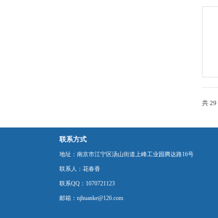
共 2
联系方式
地址：南京市江宁区汤山街道上峰工业园腾达路16号
联系人：花春香
联系QQ：1070721123
邮箱：njhuanke@126.com