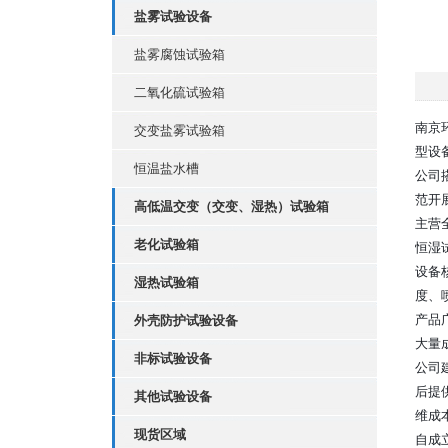
盐雾试验设备
盐雾腐蚀试验箱
二氧化硫试验箱
南京
交变盐雾试验箱
型设
恒温盐水槽
公司
范开
高低温交变（交变、湿热）试验箱
主营
老化试验箱
恒湿
设备
湿热试验箱
度、
产品
外壳防护试验设备
大量
非标试验设备
公司
后提
其他试验设备
维成
现货区域
自成