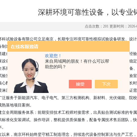
深耕环境可靠性设备，以专业
点击次数：201 更新时间：2026-0
环科试验设备有限公司立足南京，长期专注环境可靠性模拟试验设备研发、设计
备制造服务商。
搭建成熟专业技术研发团队，核心技术人员均拥有多年行业实操与设备研发经验，
欢迎您！
展设备设计与性能调校，全流程落实标准化品控体系，保障每一台设备运行稳定
来自局域网的朋友！有什么可以帮
助您的吗？
全系列环境模拟测试设备：高低温交变湿热试验箱、IP 综合淋雨防水试验设备
试验室等标准化机型，同时可根据企业测试需求提供非标设备定制、整套实验室
核心配套元器件优选行业优质配件，温控、喷淋、腐蚀循环等核心系统经过长时间耐
喷淋压力、盐雾沉降量等关键参数控制精度稳定，适配多行业产品可靠性验证需
广泛服务于新能源汽车、电子电气、第三方检测机构、新材料、光伏储能、院校
成熟落地项目案例。
建立全周期服务体系：前期安排技术工程师对接需求，出具贴合测试标准的专属
供标准化安装调试、操作培训，整机提供质保服务，配备专属技术售后团队，快
本。
立以来，南京环科始终坚守精工制造理念，持续迭代设备控制算法与生产工艺，