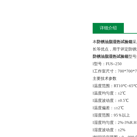
详细介绍
本
防锈油脂湿热试验箱
采
长等优点，用于评定防
防锈油脂湿热试验箱
型号
l型号：FUS--250
l工作室尺寸：700*700*
主要技术参数
l温度范围：RT10℃~65
l温度均匀度：±2℃
l温度波动度：±0.5℃
l温度偏差：≤±2℃
l湿度范围：95％以上
l湿度均匀度：2%-3%R.H
l湿度波动度：±2%