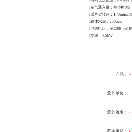
l时间设定范围：0～999
l空气通入量：每小时3
l试片架转速：1r/3min±
l箱体水深：200mm
l电源电压：AC380（±1
l功率：4.5kW
产品：
您的单位：
您的姓名：
联系电话：