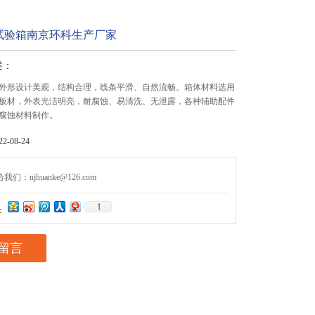
试验箱南京环科生产厂家
述：
外形设计美观，结构合理，线条平滑、自然流畅。箱体材料选用
料板材，外表光洁明亮，耐腐蚀、易清洗、无泄露，各种辅助配件
腐蚀材料制作。
-08-24
们：njhuanke@126.com
1
：
留言