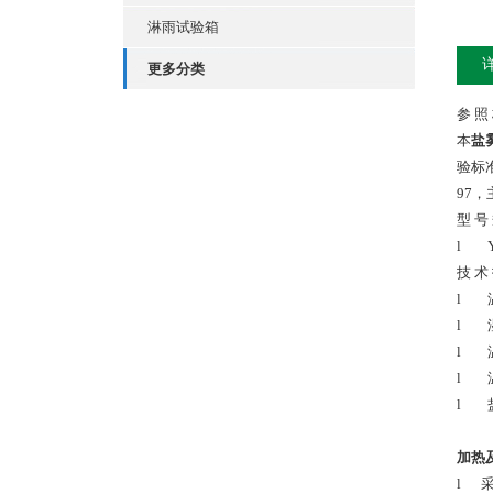
淋雨试验箱
更多分类
参 照
本
盐
验标准
97
型 号
l Y
技 术
l 
l 湿
l 
l 温
l 盐
加热
l 