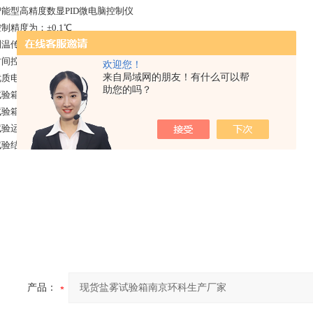
智能型高精度数显PID微电脑控制仪
制精度为：±0.1℃
测温传感器：PT100铂金电阻测温器
时间控制器：定时范围：0-999小时任意设置
欢迎您！
来自局域网的朋友！有什么可以帮
优质电器元器件
助您的吗？
试验箱缺水保护
试验箱超温保护
试验运行指示
试验结束指示
产品：