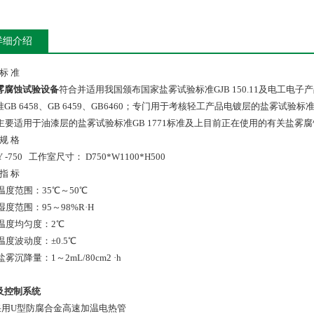
详细介绍
 标 准
雾腐蚀试验设备
符合并适用我国颁布国家盐雾试验标准GJB 150.11及电工电子产
GB 6458、GB 6459、GB6460；专门用于考核轻工产品电镀层的盐雾试验标准GB 59
，主要适用于油漆层的盐雾试验标准GB 1771标准及上目前正在使用的有关盐雾
 规 格
 -750 工作室尺寸： D750*W1100*H500
 指 标
温度范围：35℃～50℃
度范围：95～98%R·H
温度均匀度：2℃
度波动度：±0.5℃
雾沉降量：1～2mL/80cm2 ·h
及
控制
系统
采用U型防腐合金高速加温电热管