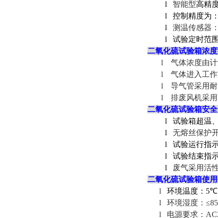
l
智能型
高精
l
控制精度为
l
测温传感器
l
试验定时范
二氧化硫试验箱
浓度
l
气体浓度由计
l
气体进入工作
l
导气管采用耐
l
排废风机采用
二氧化硫试验箱
安全
l
试验箱超温
l
无熔丝保护
l
试验运行指
l
试验结束指
l
废气采用活
二氧化硫试验箱
使用
l
环境温度：
5
℃
l
环境湿度：≤
8
l
电源要求：
AC