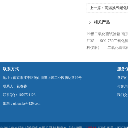
上一篇：
高温换气老化
【环科仪器】
相关产品
PP板二氧化硫试验箱-南
厂家
SO2-750二氧
科仪器】
二氧化硫试
联系方式
服务
地址：南京市江宁区汤山街道上峰工业园腾达路16号
良好的
联系人：花春香
与客户
联系QQ：1070721123
我们交
邮箱：njhuanke@126.com