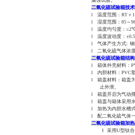
腐蚀试验。
二氧化硫试验箱
技
术
l
温度范围：
RT
＋
1
l
湿度范围：
85
～
9
l
温度均匀度：
≤
2
l
温度波动度：±
0.5
l
气体产生方式
:
钢
l
二氧化硫气体浓
二氧化硫试验箱
结
构
l
箱体外壳材料：
P
l
内胆材料：
PVC
l
箱盖材料：箱盖
止外泄。
l
箱盖开启为气动
l
箱盖与箱体采用
l
加热为内胆水槽
l
配二氧化硫气体
二氧化硫试验箱
加热
l
采用
U
型钛合