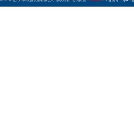
© 2018 南京环科试验设备有限公司 版权所有 总访问量：
835514
ICP备案号：
苏ICP备