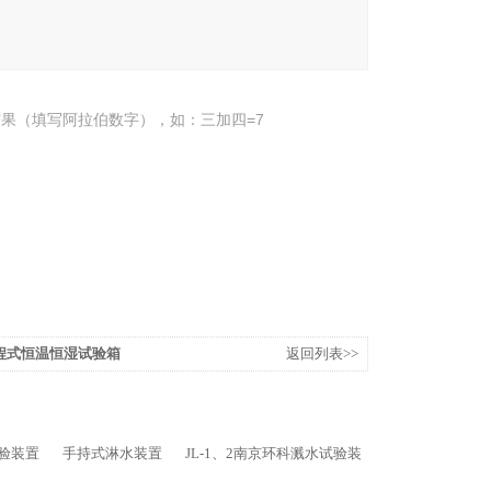
果（填写阿拉伯数字），如：三加四=7
程式恒温恒湿试验箱
返回列表>>
验装置
手持式淋水装置
JL-1、2南京环科溅水试验装