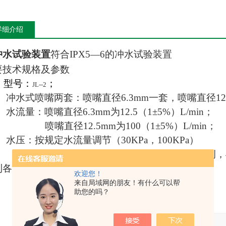
详细介绍
冲水试验装置
符合
IPX5—6
的冲水试验装置
要技术规格及参数
型号：
；
JL--2
冲水式喷嘴两套：喷嘴直径
6.3mm
一套，喷嘴直径
1
水流量：喷嘴直径
6.3mm
为
12.5（1
±
5%）L/min
；
喷嘴直径
12.5mm
为
100（1
±
5%）L/min
；
水压：按规定水流量调节
（30KPa
，
100KPa）
选用
SUS304
不锈钢特制，分别
固定在立柱两侧，
到各种冲水或猛烈海浪影响的产品。
欢迎您！
来自局域网的朋友！有什么可以帮
助您的吗？
产品：