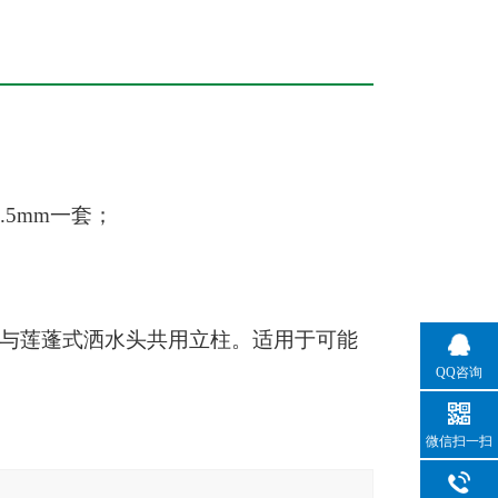
2.5mm
一套；
与莲蓬式洒水头共用立柱。
适用于可能
QQ咨询
微信扫一扫