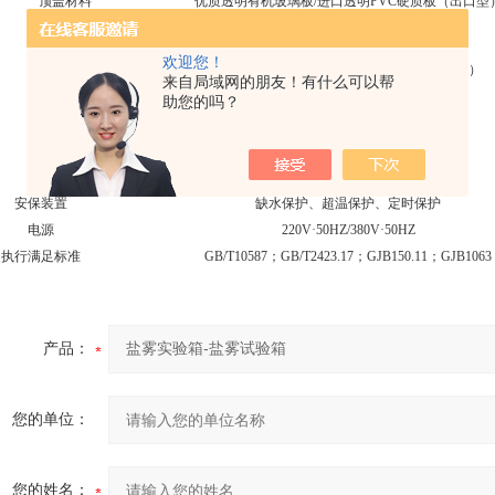
顶盖材料
优质透明有机玻璃板/进口透明PVC硬质板（出口型
加热器
SUS316加热管/特制钛加热管（出口型）
欢迎您！
控制仪
国产高精度数显温控仪/日本“富士”（出口型）
来自局域网的朋友！有什么可以帮
助您的吗？
传感器
PT100铂金电阻
喷嘴
特制无结晶玻璃喷嘴
样架
特制耐腐蚀高强度圆棒型和V型样品架
安保装置
缺水保护、超温保护、定时保护
电源
220V·50HZ/380V·50HZ
执行满足标准
GB/T10587；GB/T2423.17；GJB150.11；GJB1063
产品：
您的单位：
您的姓名：