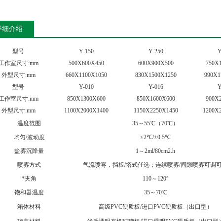
详细介绍
型号
Y-150
Y-250
Y
工作室尺寸:mm
500X600X450
600X900X500
750X
外型尺寸:mm
660X1100X1050
830X1500X1250
990X1
型号
Y-010
Y-016
Y
工作室尺寸:mm
850X1300X600
850X1600X600
900X
外型尺寸:mm
1100X2000X1400
1150X2250X1450
1200X
温度范围
35～55℃（70℃）
均匀/波动度
≤2℃/±0.5℃
盐雾沉降量
1～2ml/80cm2.h
喷雾方式
气流喷雾，挡板/塔式任选；连续喷雾/间隙喷雾可调
*夹角
110～120°
饱和器温度
35～70℃
箱体材料
高级PVC硬质板/进口PVC硬质板（出口型）