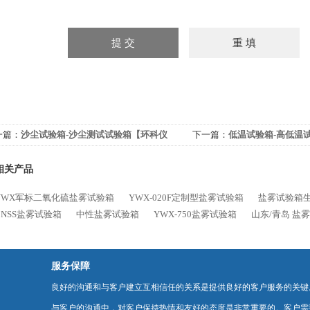
一篇：
沙尘试验箱-沙尘测试试验箱【环科仪
下一篇：
低温试验箱-高低温
】
相关产品
/YWX军标二氧化硫盐雾试验箱
YWX-020F定制型盐雾试验箱
盐雾试验箱
NSS盐雾试验箱
中性盐雾试验箱
YWX-750盐雾试验箱
山东/青岛 盐
服务保障
良好的沟通和与客户建立互相信任的关系是提供良好的客户服务的关键
与客户的沟通中，对客户保持热情和友好的态度是非常重要的。客户需