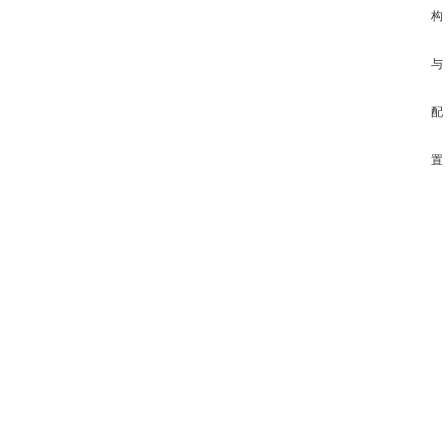
构
与
配
置