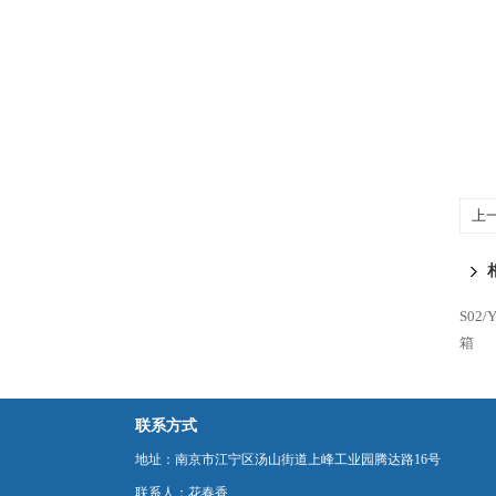
上
器
S02
箱
联系方式
地址：南京市江宁区汤山街道上峰工业园腾达路16号
联系人：花春香