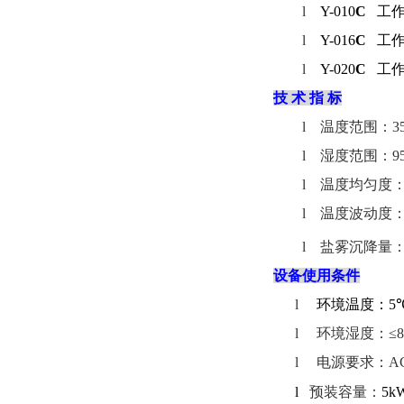
l
Y-010
C
工
l
Y-016
C
工
l
Y-020
C
工
技
术
指
标
l
温度范围：
3
l
湿度范围：
9
l
温度均匀度
l
温度波动度：
l
盐雾沉降量
设备使用条件
l
环境温度：
5
l
环境湿度：≤
l
电源要求：
A
l
预装容量：
5k