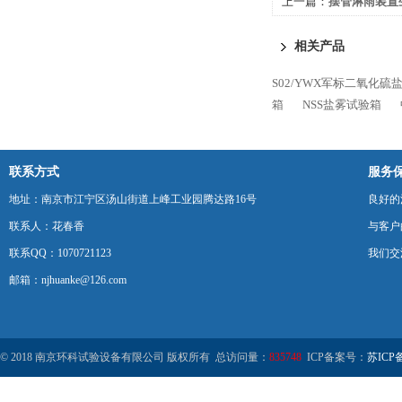
上一篇：
摆管淋雨装置
相关产品
S02/YWX军标二氧化硫
箱
NSS盐雾试验箱
联系方式
服务
地址：南京市江宁区汤山街道上峰工业园腾达路16号
良好的
联系人：花春香
与客户
联系QQ：1070721123
我们交
邮箱：njhuanke@126.com
© 2018 南京环科试验设备有限公司 版权所有 总访问量：
835748
ICP备案号：
苏ICP备