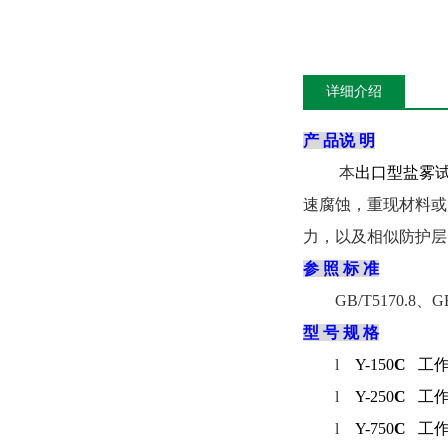
详细介绍
产 品说 明
本
出口型盐雾
速腐蚀，重现材料或
力，以及相似防护层
参 照 标 准
GB/T5170.8
、
G
型 号 规 格
l
Y-150
C
工
l
Y-250
C
工
l
Y-750
C
工