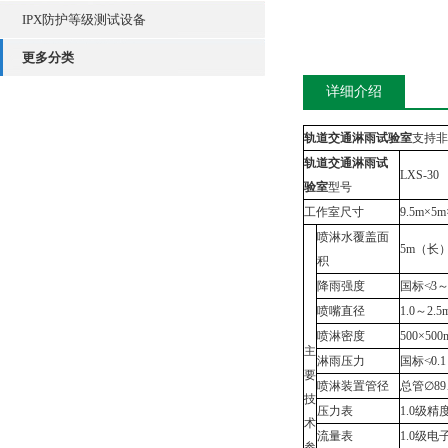
IPX防护等级测试设备
更多分类
详细介绍
轨道交通淋雨试验室
支持非
轨道交通淋雨试
LXS-30
验室
型号
工作室尺寸
9.5m×5m
喷淋水覆盖面
5m（长）
积
降雨强度
国标≮3～6
喷嘴直径
1.0～2.5
喷淋密度
500×500
主
淋雨压力
国标≮0.1
要
喷淋装置管径
总管∅8
技
压力表
1.0级
术
流量表
1.0级
参