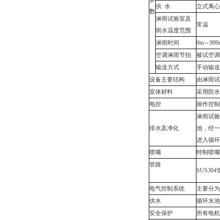
供 水
立式离心
数
淋雨试验室及
常温
雨水温度范围
淋雨时间
0m～99
空调淋雨节拍
被试空调
输送方式
手动输送
设备主要结构
由淋雨试
室体材料
采用防水
电控
操作控制
淋雨试验
排水及净化
池，经一
进入循环
喷嘴
特制喷嘴
管路
SUS304
电气控制系统
主要分为
供水
循环水池
安全保护
所有电机