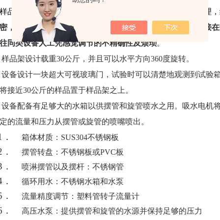
样品架及其它附件配件均为不锈钢或铜质材料制作，设计合理，
密，由良好的步进电机加减速机驱动，摆动角度、频率可直接在
往同类设备人工凭感觉调节的不精确性及烦琐
。
样品架设计载重
30
公斤，并且可以水平方向
360
度旋转。
设备设计一块超大可视玻璃门，试验时可以清楚地
观测到试验
将接近
30
公斤的样品置于样品架之上。
设备配备有足够大的水箱以供摆管和旋管喷水之用。吸水电机
定的流量和压力从摆管或旋管的喷嘴喷出。
1．
箱体材质：
SUS304
不锈钢板
2．
摆管转盘：不锈钢板或
PVC
板
3．
喷淋摆管以及摆杆：不锈钢管
4．
循环用水：不锈钢水箱和水泵
5．
流量精度调节：塑料管转子流量计
6．
高压水泵：提供摆管和旋管的水源并保持足够的压力