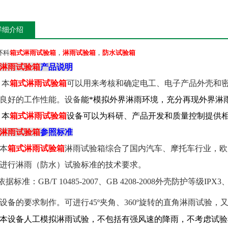
详细介绍
环科
箱式淋雨试验箱
，
淋雨试验箱
，
防水试验箱
淋雨试验箱
产品说明
本
箱式淋雨试验箱
可以用来考核和确定电工、电子产品外壳和
良好的工作性能。设备
能*模拟外界淋雨环境，充分再现外界淋
本
箱式淋雨试验箱
设备可以为科研、产品开发和质量控制提供
淋雨试验箱
参照标准
本
箱式淋雨试验箱
淋雨试验箱综合了国内汽车、摩托车行业，欧
进行淋雨（防水）试验标准的技术要求。
依据
标准：
GB/T 10485-2007
、
GB 4208-2008
外壳防护等级
IPX3
设备的
要求制作。
可进行
45
º夹角、
360
º旋转的直角淋雨试验，
本设备人工模拟淋雨试验，不包括有强风速的降雨，不考虑试验