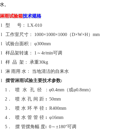
水。
淋雨试验箱
技
术
规
格
l
型
号：
LX-010
l
工作室尺寸：
1000
×
1000
×
1000
（
D
×
W
×
H
）
mm
l
试验台面积： φ
300mm
l
样品架转速：
1
～
4r/min
可调
l
样
品
架： 承重
30kg
l
淋 雨用 水
： 当地清洁的自来水
l
摆管淋雨试验主要技术参数
:
1．
喷水孔径
：φ
0.4mm
（或φ
0.8mm
）
2．
喷水孔间距
:
50mm
3．
喷水环半径
:
R400mm
4．
喷水管管径
:
φ
16mm
5．
摆 管摆角幅 度
:
0
～
±
180
°可调