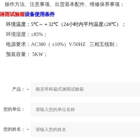
操作方法、注意事项、出货基本配件、维修保养事项；
淋雨试验箱
设备使用条件
环境温度：
5
℃
～＋
32
℃
（
24
小时内平均温度≤
28
℃
）；
环境湿度：≤
85%
；
电源要求：
AC380
（ ±
10%
）
V/50HZ
三相五线制；
预装容量：
5KW
；
产品：
您的单位：
您的姓名：