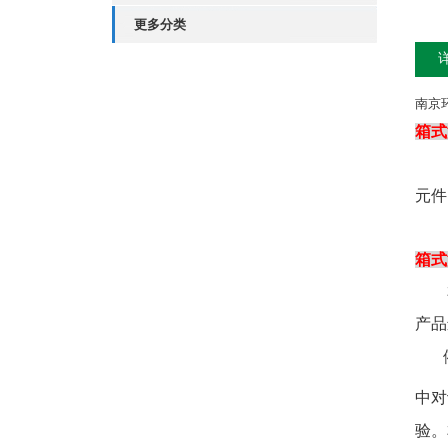
更多分类
南京
箱式
元件
箱式
产品
中对
验。