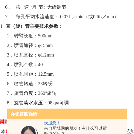
6．
摆
速
调
节
:
无级调节
7．
每孔平均水流速度：
0.07L
／
min
（或
0.6L
／
min
）
l
直（旋）管主要技术参数：
1．
转臂长度：
500mm
2．
喷管通径：
φ
15mm
3．
喷孔直径：φ
1.2mm
4．
喷孔个数：
40
5．
喷孔间距：
12.5mm
6．
喷管转速：
23
转
/
分
7．
旋管
角度：
360
°旋转
8．
旋管
喷水水压：
98kpa
可调
9．
旋管水流量：
39.2L/min
可调
淋雨试验箱
结构设计及配置
欢迎您！
来自局域网的朋友！有什么可以帮
本
箱式淋雨试验箱
防水试验
设备选用优质材料，使用良好工艺
助您的吗？