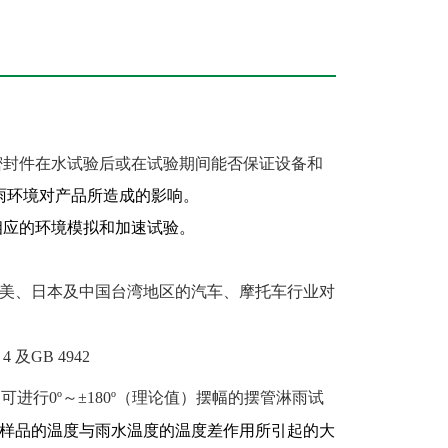
密封件在水试验后或在试验期间能否保证设备和
雨环境对产品所造成的影响。
相应的环境模拟和加速试验。
美、日本及中国台湾地区的汽车、摩托车行业对
、
4
及
GB 4942
又可进行
0
º～±
180
º
（
理论值
）
摆幅的摆管淋雨试
样品的温度与雨水温度的温度差作用所引起的大