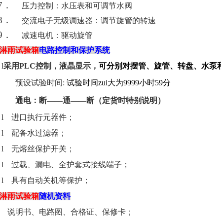
7．
压力控制：水压表和可调节水阀
8．
交流电子无级调速器：调节旋管的转速
9．
减速电机：驱动旋管
淋雨试验箱
电路控制和保护系统
l
采用
PLC
控制，液晶显示，
可分别对摆管、旋管、转盘、水泵
预设试验时间
:
试验时间zui大为
9999
小时
59
分
通电：断——通——断（定货时特别说明）
l
进口执行元器件；
l
配备水过滤器；
l
无熔丝保护开关；
l
过载、漏电、全护套式接线端子；
l
具有自动关机等保护；
淋雨试验箱
随
机
资
料
说明书、电路图、
合格证、保修卡；