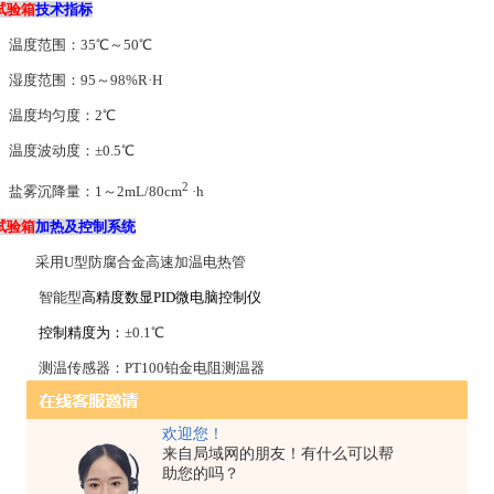
试验箱
技术指标
度范围：
35℃～50℃
度范围：
95～98%R·H
度均匀度：
2℃
度波动度：±
0.5℃
2
雾沉降量：
1～2mL/80cm
·h
试验箱
加热及
控制
系统
采用
U型防腐合金高速加温电热管
智能型
高精度数显PID微电脑控制仪
控制精度为：
±0.1℃
测温传感器：
PT100铂金电阻测温器
时间控制器：定时范围：
0-999
小时任意设置
欢迎您！
优质电器元器件
来自局域网的朋友！有什么可以帮
助您的吗？
试验箱缺水保护