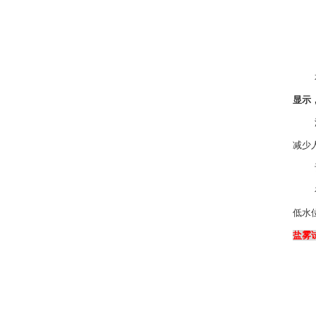
显示
减少
低水
盐雾