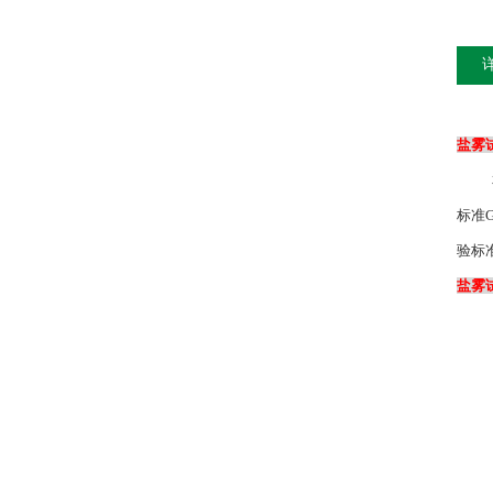
盐雾
标准G
验标
盐雾