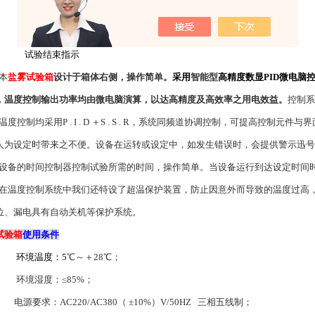
试验箱超温保护
试验运行指示
试验结束指示
本
盐雾试验箱
设计于箱体右侧，操作简单。
采用
智能型
高精度数显PID微电脑
，温度控制输出功率均由微电脑演算，以达高精度及高效率之用电效益。
控制系
温度控制均采用P . I . D ＋S . S . R，系统同频道协调控制，可提高控制元件
人为设定时带来之不便。设备在运转或设定中，如发生错误时，会提供警示迅号
设备的时间控制器控制试验所需的时间，操作简单。当设备运行到达设定时间
在温度控制系统中我们还特设了超温保护装置，防止因意外而导致的温度过高
位、漏电具有自动关机等保护系统。
试验箱
使用条件
环境温度：5
℃～＋
28℃；
环境湿度：≤85%；
电源要求：
AC220/AC380（ ±10%）V/50HZ
三相五线制；