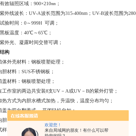
有效辐照区域：900×210㎜；
紫外线波长：UV-A波长范围为315-400nm；UV-B波长范围为280-
试验时间：0～999H 可调；
黑板温度：40℃～65℃；
紫外光、凝露时间交替可调；
结构
箱体外壳材料：钢板喷塑处理；
内胆材料：
SUS
不锈钢板；
箱盖材料：钢板喷塑处理；
在工作室的两边共安装
8
支
UV
－
A
或
UV
－
B
的紫外灯管；
加热方式为内胆水槽式加热，升温快，温度分布均匀；
箱盖为双向翻盖式 ，开闭轻松自如；
内胆水位自动补水，
防止加热管空烧损坏；
欢迎您！
试样架由不锈钢或铝合金制成；
来自局域网的朋友！有什么可以帮
助您的吗？