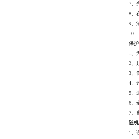
7
、
8
、
9
、
10
、
保护
1
、
2
、
3
、
4
、
5
、
6
、
7
、
随机
1
、