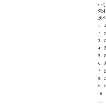
中每
紫外
技术
1
、
2
、
3、
4、
5、
6、
7、
8、
9、
10、
11、