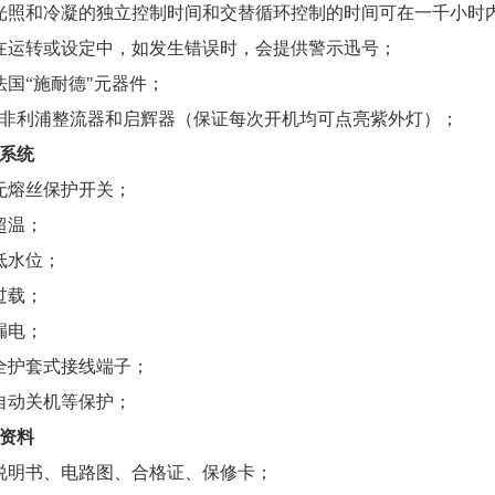
光照和冷凝的独立控制时间和交替循环控制的时间可在一千小时
在运转或设定中，如发生错误时，会提供警示迅号；
法国“施耐德"元器件；
非利浦整流器和启辉器（保证每次开机均可点亮紫外灯）；
系统
无熔丝保护开关；
超温；
低水位；
过载；
漏电；
全护套式接线端子；
自动关机等保护；
资料
说明书、电路图、合格证、保修卡；