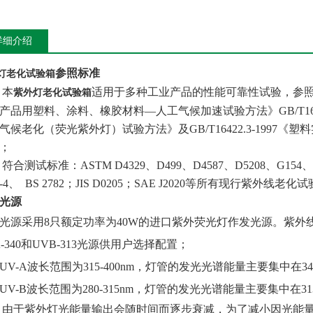
详细介绍
参照标准
灯老化试验箱
本
适用于多种工业产品的性能可靠性试验，参照GB/
紫外灯老化试验箱
产品用塑料、涂料、橡胶材料
—
人工气候加速试验方法》GB/T16
气候老化（荧光紫外灯）试验方法》及GB/T16422.3-199
；
符合测试标准：ASTM D4329、D499、D4587、D5208、G154、G53；
2-4、 BS 2782；JIS D0205；SAE J2020等所有现行紫外线老
光源
光源采用
8
只额定功率为
40W
的进口紫外荧光灯作发光源。紫外
-340
和
UVB-313
光源供用户选择配置；
UV-A波长范围为315-400nm，灯管的发光光谱能量主要集中在34
UV-B波长范围为280-315nm，灯管的发光光谱能量主要集中在31
由于紫外灯光能量输出会随时间而逐步衰减，为了减小因光能