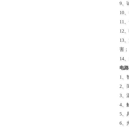
9
、
10
、
11
、
12
、
13、
害；
14、
电路
1
、
2
、
3
、
4
、
5
、
6
、