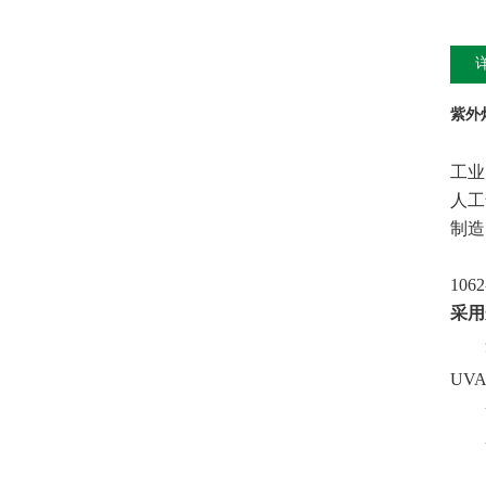
紫外
工业
人工
制造
106
采用
UVA