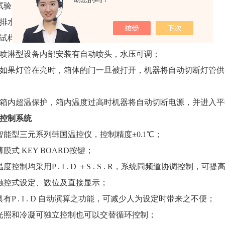
试验箱底部采用高品质可固定式
PU
活动轮；
排水系统使用回涡型及
U
型积沉装置排水；
试样表面与紫外灯平面相平行；
喷淋型设备内部安装有自动喷头，水压可调；
如果灯管在亮时，箱体的门一旦被打开，机器将自动切断灯管供
箱内超温保护，箱内温度过高时机器将自动切断电源，并进入平
控制系统
智能型三元系列韩国温控仪，控制精度
±0.1℃；
薄膜式
KEY BOARD
按键；
温度控制均采用
P . I . D
＋
S . S . R
，系统同频道协调控制，可提
触控式设定、数位及直接显示；
具有
P . I . D
自动演算之功能，可减少人为设定时带来之不便；
光照和冷凝可独立控制也可以交替循环控制；