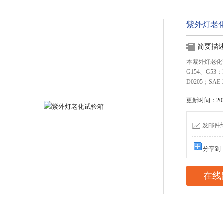
紫外灯老
简要描
本紫外灯老化试验
G154、G53；IS
D0205；S
更新时间：2022
发邮件给我
分享到
在线