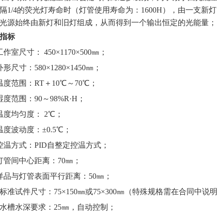
隔1
/4
的荧光灯寿命时（灯管使用寿命为：1600H），由一支新
光源始终由新灯和旧灯组成，从而得到一个输出恒定的光能量；
指标
工作室尺寸：
450
×
1170
×
500
㎜；
外形尺寸：
58
0×1280×1450㎜；
温度范围：RT＋10℃～70℃；
湿度范围：90～
98
%
R
·
H
；
温度均匀度： 2℃；
温度波动度：±0.5℃；
控温方式：PID自整定控温方式；
灯管间中心距离：70㎜；
样品与灯管表面平行距离：50㎜；
标准试件尺寸：75×150㎜或75×300㎜（特殊规格需在合同中说
水槽水深要求：25㎜，自动控制；