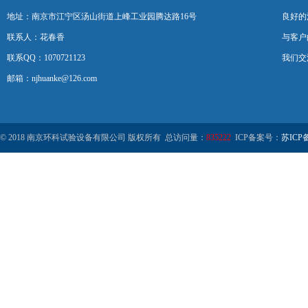
地址：南京市江宁区汤山街道上峰工业园腾达路16号
良好的
联系人：花春香
与客户
联系QQ：1070721123
我们交
邮箱：njhuanke@126.com
© 2018 南京环科试验设备有限公司 版权所有 总访问量：
835222
ICP备案号：
苏ICP备