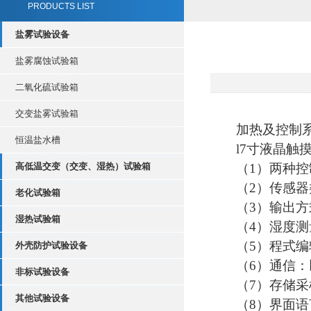
PRODUCTS LIST
盐雾试验设备
盐雾腐蚀试验箱
二氧化硫试验箱
交变盐雾试验箱
加热及控制
恒温盐水槽
l7寸液晶触
高低温交变（交变、湿热）试验箱
（
1）两种控
（
2）传感器
老化试验箱
（
3）输出方
湿热试验箱
（
4）湿度测量
（
5）程式编
外壳防护试验设备
（
6）通信
非标试验设备
（
7）存储采
其他试验设备
（
8）界面语