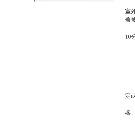
室
盖
1
定
器