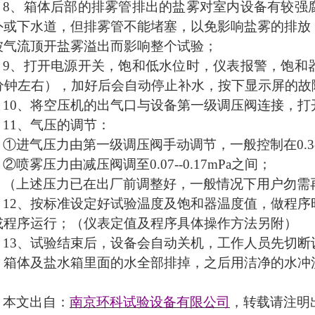
8、箱体后部的排雾管排出的盐雾对室内设备有较强
外或下水道，但排雾管不能堵塞，以免影响盐雾的排放
被气流顶开盐雾溢出而影响整个试验；
9、打开电源开关，饱和低水位时，仪表报警，饱和
0分钟左右），加好后会自动停止补水，按下显示屏的
10、将空压机的出气口与设备第一级调压阀连接，打
11、气压的调节：
①进气压力由第一级调压阀手动调节，一般控制在0.3--
②喷雾压力由减压阀调至0.07--0.17mPa之间；
（上述压力已在出厂前调整好，一般情况下用户勿需
12、按标准设定好试验温度及饱和器温度值，做程
或程序运行；（仪表定值及程序具体操作方法另附）
13、试验结束后，设备会自动关机，工作人员先切
、箱体及盐水箱里面的水全部排掉，之后用洁净的水冲
本文出自：
南京环科试验设备有限公司
，转载请注明