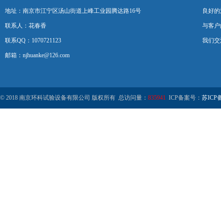
地址：南京市江宁区汤山街道上峰工业园腾达路16号
良好的
联系人：花春香
与客户
联系QQ：1070721123
我们交
邮箱：njhuanke@126.com
© 2018 南京环科试验设备有限公司 版权所有 总访问量：
835941
ICP备案号：
苏ICP备