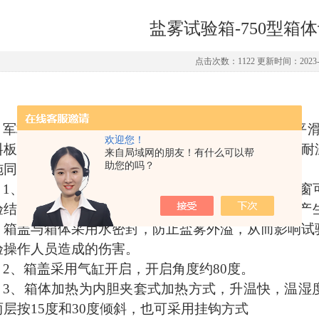
盐雾试验箱-750型箱
点击次数：1122 更新时间：2023-0
军标盐雾试验箱外形设计美观，结构合理，线条平
欢迎您！
料板材，外表光洁明亮，耐腐蚀、易清洗、无泄露，耐
来自局域网的朋友！有什么可以帮
助您的吗？
施同样为耐腐蚀材料制作。
1、箱盖材料为阻燃型优质PP板材，前后两面观察
验结果；箱盖设计成110度最佳顶角，使试验过程中
。箱盖与箱体采用水密封，防止盐雾外溢，从而影响试
验操作人员造成的伤害。
2、箱盖采用气缸开启，开启角度约80度。
3、箱体加热为内胆夹套式加热方式，升温快，温湿
两层按15度和30度倾斜，也可采用挂钩方式