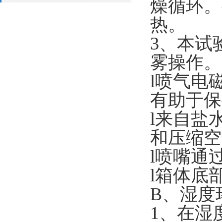
燥循环。
热。
3、本试
雾操作。
l喷气电
有助于保
l来自盐
和压缩空
l喷嘴通
l箱体底
B、湿度
1、在湿