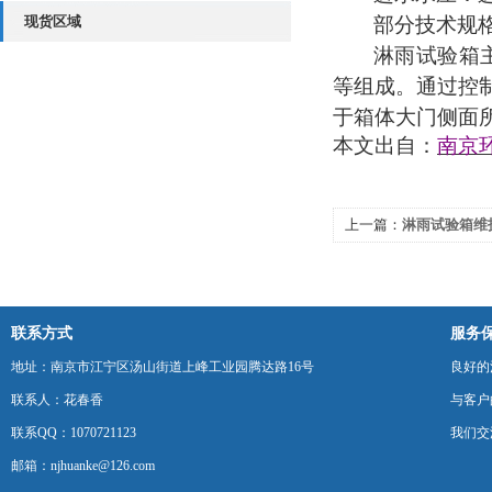
现货区域
部分技术规
淋雨试验箱
等组成。通过控
于箱体大门侧面
本文出自：
南京
上一篇：
淋雨试验箱维
联系方式
服务
地址：南京市江宁区汤山街道上峰工业园腾达路16号
良好的
联系人：花春香
与客户
联系QQ：1070721123
我们交
邮箱：njhuanke@126.com