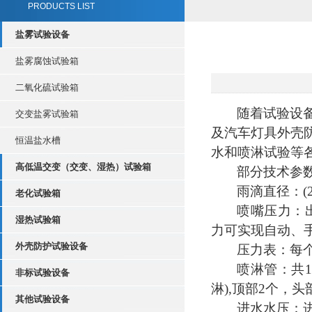
PRODUCTS LIST
盐雾试验设备
盐雾腐蚀试验箱
二氧化硫试验箱
随着试验设
交变盐雾试验箱
及汽车灯具外壳
恒温盐水槽
水和喷淋试验等
高低温交变（交变、湿热）试验箱
部分技术参
雨滴直径
：
(
老化试验箱
喷嘴压力
：
湿热试验箱
力可实现自动、
外壳防护试验设备
压力表
：
每
喷淋管
：
共
非标试验设备
淋),顶部2个，头
其他试验设备
进水水压
：