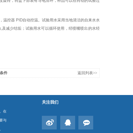
0度旋转，转盘下部装有导电滑环，样品可以在转动的试验过
，温控器
PID自动控温。试验用水采用当地清洁的自来水水
入及减少结垢；试验用水可以循环使用，经喷嘴喷出的水经
条件
返回列表>>
关注我们
。在
要与
。