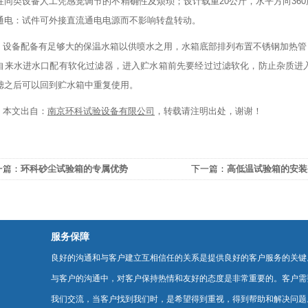
往同类设备人工凭感觉调节的不精确性及烦琐；设计载重20公斤，水平方向36
通电：试件可外接直流通电电源而不影响转盘转动。
设备配备有足够大的保温水箱以供喷水之用，水箱底部排列布置不锈钢加热管
自来水进水口配有软化过滤器，进入贮水箱前先要经过过滤软化，防止杂质进
滤之后可以回到贮水箱中重复使用。
本文出自：
南京环科试验设备有限公司
，转载请注明出处，谢谢！
一篇：
环科砂尘试验箱的专属优势
下一篇：
高低温试验箱的安装
服务保障
良好的沟通和与客户建立互相信任的关系是提供良好的客户服务的关键
与客户的沟通中，对客户保持热情和友好的态度是非常重要的。客户需
我们交流，当客户找到我们时，是希望得到重视，得到帮助和解决问题