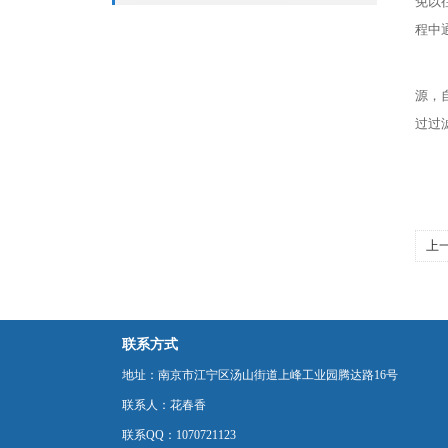
免以
程中
源，
过过
上
联系方式
地址：南京市江宁区汤山街道上峰工业园腾达路16号
联系人：花春香
联系QQ：1070721123