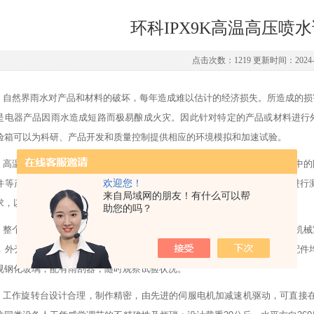
环科IPX9K高温高压喷
点击次数：1219 更新时间：2024-0
自然界雨水对产品和材料的破坏，每年造成难以估计的经济损失。所造成的损
是电器产品因雨水造成
短路而极易酿成火灾。因此针对特定的产品或材料进行外
验箱可以为科研、产品开发和质量控制提供相应的环境模拟和加速试验。
高温高压喷水试验主要是检测产品在高温、高压环境中贮存、运输及使用中的
件等产品在模拟高温高压的环境条件下，对产品的物理以及其它相关性能进行
欢迎您！
来自局域网的朋友！有什么可以帮
求，以便供产品的设计，改进，检定及出前检验使用。
助您的吗？
整个箱体采用整体结构，分为上、下、右三部分，上部为工作室，下部为机械
，外壳、内胆选用优质
SUS304不锈钢板制作。 室内的样品架及其它附件
视钢化玻璃，配有雨刮器，随时观察试验状况。
工作旋转台设计合理，制作精密，由先进的伺服电机加减速机驱动，可直接