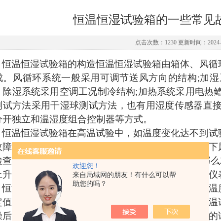
恒温恒湿试验箱的一些常见
点击次数：1230 更新时间：2024-0
恒温恒湿试验箱的构造恒温恒湿试验箱由箱体、风循
成。风循环系统一般采用可调节送风方向的结构
;加
、除湿系统采用空调工况制冷结构;加热系统采用电热
测试方法采用干湿球测试方法，也有用湿度传感器直接
分开独立和温湿度组合控制器等方式。
恒温恒湿试验箱在高温试验中，如温度变化达不到试
故障。如温度升得很慢，就要查看风循环系统，看一下
检查风循环的电机运转是否正常。如温度过冲厉害那么
欢迎您！
上升，过温保护，那么，控制器出故障，须更换控制仪
来自局域网的朋友！有什么可以帮
助您的吗？
恒温恒湿试验箱低温达不到试验的指标，就要观察温
定值后温度有回升的趋势，前者就要检查一下，做低温
燥后再将试验样品放入工作室内再做试验，工作室内的