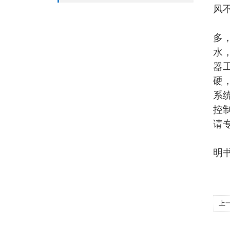
风
多
水
器
硬
系
控
请
明
上