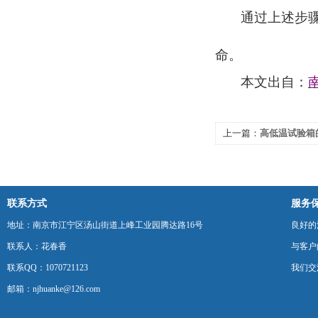
通过上述步
命。
本文出自：
上一篇：
高低温试验箱
的？
联系方式
服务
地址：南京市江宁区汤山街道上峰工业园腾达路16号
良好的
联系人：花春香
与客户
联系QQ：1070721123
我们交
邮箱：njhuanke@126.com