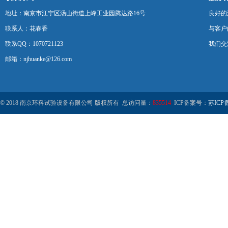
地址：南京市江宁区汤山街道上峰工业园腾达路16号
良好的
联系人：花春香
与客户
联系QQ：1070721123
我们交
邮箱：njhuanke@126.com
© 2018 南京环科试验设备有限公司 版权所有 总访问量：
835514
ICP备案号：
苏ICP备