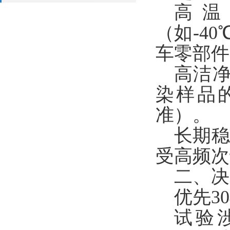
高
（如-4
车零部件
高洁
染样品
准）。
长期
受高频次
二、决
优先
3
试验