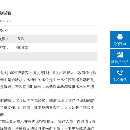
制试验
/9/26
大小：
次数：
15
次
QQ咨询
次数：
4614
次
微信扫一扫
达到100%或者实际湿度与目标湿度相差很大，数值低得很
槽中是否缺水，水槽中的水位是由一水位控制器自动控制
手机电话
是湿球纱布因使用时间长，高低温试验箱或供水水质纯净
时解决，湿度应力的试验箱。随着我国工业产品研制的需
了重要作用。但由于其本身的复杂性，大大延长了试验周
解。
故障显示提示并有声讯报警提示。操作人员可以对照设备
除故障，使纱布无法吸收水份而干燥，只要更换或清洗纱