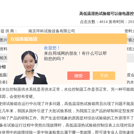
高低温湿热试验箱可以做电器控
点击次数：4614 发布时间：2010
提 供 商：
南京环科试验设备有限公司
资料
图片类型：
下载
欢迎您！
资料类型：
浏览
来自局域网的朋友！有什么可以帮
相关产品：
助您的吗？
介绍：
低温湿热试验箱
在做湿电器控制，要是加湿系统不工作试验中，出现实际湿度会
前者的现象：可能是湿球传感器上的纱布干燥引起，那就要检查湿球传感器的水
查水位控制器供水系统是否供水正常，水位控制器工作是否正常。另一种可能就
原因，会使纱布变硬。
试验箱在运行中出现了许多问题，高低温湿热试验箱而且出现了问题不能及
近几年来，我国从国外引进了大批试验系统，为我国工业产品的研制和定型发挥
影响了产品的研制工作。而产生这些现象的原因是对综合试验箱的工作原理不了
在试验运行过程中突然出现故障时，高低温湿热试验箱控制仪表上出现对应的
作使用中的故障排除一章中快速检查出属于哪一类故障，即可请专业人员快速排