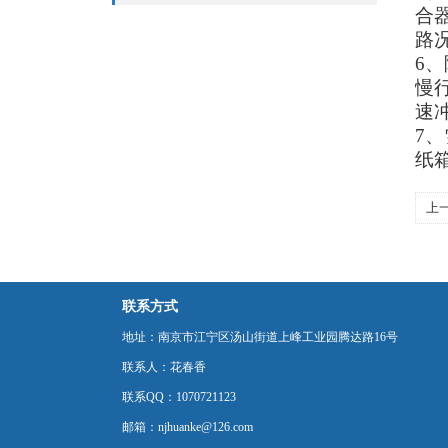
合
路
6
慢
速
7
纸
上
联系方式
地址：南京市江宁区汤山街道上峰工业园腾达路16号
联系人：花春香
联系QQ：1070721123
邮箱：njhuanke@126.com