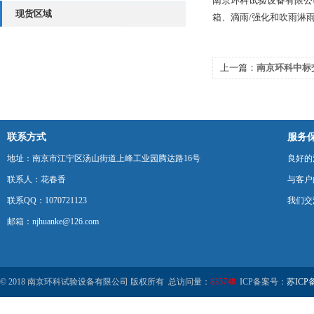
南京环科试验设备有限公
现货区域
箱、滴雨/强化和吹雨淋
上一篇：
南京环科中标
所一套防水防尘试验设
联系方式
服务
地址：南京市江宁区汤山街道上峰工业园腾达路16号
良好的
联系人：花春香
与客户
联系QQ：1070721123
我们交
邮箱：njhuanke@126.com
© 2018 南京环科试验设备有限公司 版权所有 总访问量：
835748
ICP备案号：
苏ICP备