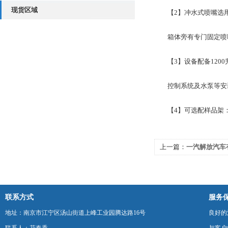
现货区域
【2】冲水式喷嘴选用S
箱体旁有专门固定喷嘴
【3】设备配备1200
控制系统及水泵等安装
【4】可选配样品架：转速
上一篇：
一汽解放汽车
达成合作
联系方式
服务
地址：南京市江宁区汤山街道上峰工业园腾达路16号
良好的