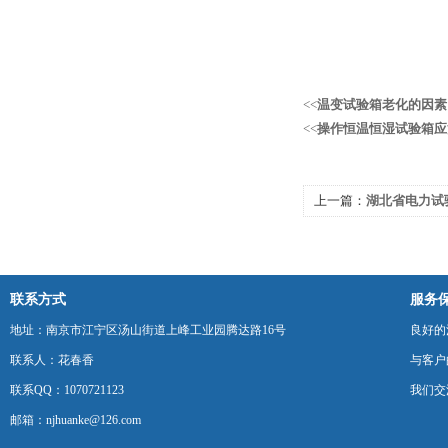
<<
温变试验箱老化的因素
<<
操作恒温恒湿试验箱应
上一篇：
湖北省电力试
收合格
联系方式
服务
地址：南京市江宁区汤山街道上峰工业园腾达路16号
良好的
联系人：花春香
与客户
联系QQ：1070721123
我们交
邮箱：njhuanke@126.com