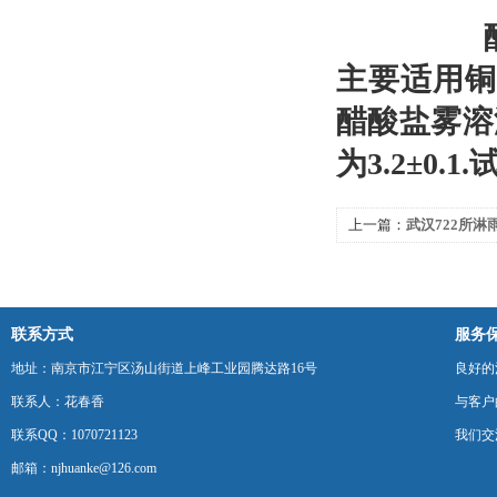
醋酸盐
主要适用铜
醋酸盐雾溶液
为3.2±0
上一篇：
武汉722所淋
联系方式
服务
地址：南京市江宁区汤山街道上峰工业园腾达路16号
良好的
联系人：花春香
与客户
联系QQ：1070721123
我们交
邮箱：njhuanke@126.com