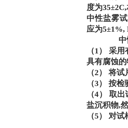
度为35±2
中性盐雾试验
应为5±1%, 
中性盐
（1） 采
具有腐蚀的
（2） 将
（3） 按
（4） 取
盐沉积物,然后
（5） 对