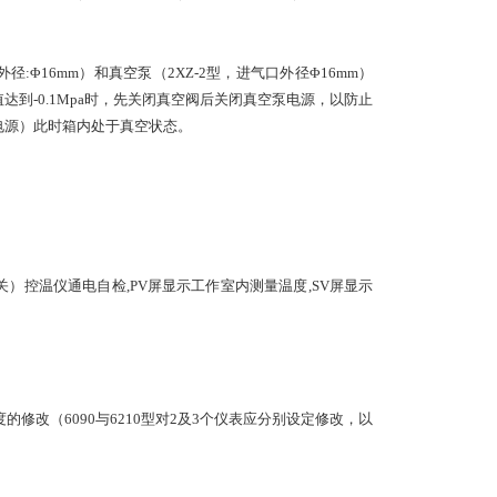
:Φ16mm）和真空泵（2XZ-2型，进气口外径Φ16mm）
达到-0.1Mpa时，先关闭真空阀后关闭真空泵电源，以防止
泵电源）此时箱内处于真空状态。
关）控温仪通电自检,PV屏显示工作室内测量温度,SV屏显示
的修改（6090与6210型对2及3个仪表应分别设定修改，以