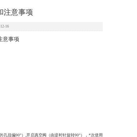
和注意事项
2-16
注意事项
偏90°）,开启真空阀（由逆时针旋转90°），*次使用