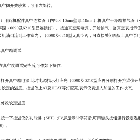
真空阀开关较紧，可用力旋转。
用随机配件真空连接管（内径:Φ16mm壁厚:10mm）将真空干燥箱抽气管（外径
牢固（6090及6210型已连接好）。接通真空泵电源，开始抽气，当真空表指示值
泵机油倒流到工作室内，（6090及6210型无真空阀，可直接关闭面板上真空
真空箱调试:
空度调试完毕后,可作如下操作:
打开真空箱电源,此时电源指示灯应亮（6090及6210型应再分别打开控温仪开
时设定的温度。控温仪上AT及HEAT等灯应亮,表示仪表进入加温的工作状态。
修改设定温度
按一下控温仪的功能键（SET）;PV屏显示SP字符后,可用键头按钮进行设定温度
同）。