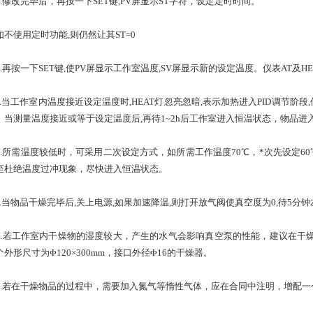
修改完毕后，再按一下SET键,PV屏显示ST字符，设定定时时间。
使用定时功能,则仍然让其ST=0
再按一下SET键,使PV屏显示工作室温度,SV屏显示新的设定温度。仪表AT及H
当工作室内温度接近设定温度时,HEAT灯忽亮忽暗,表示加热进入PID调节阶
。当测量温度接近或等于设定温度后,再待1~2h后工作室进入恒温状态，物品进
所需温度较低时，可采用二次设定方式，如所需工作温度70℃，*次先设定60
至杜绝温度过冲现象，尽快进入恒温状态。
当物品干燥完毕后,关上电源,如果加速降温,则打开放气阀使真空度为0,待5分
若工作室内干燥物的湿度较大，产生的水气会影响真空泵的性能，建议在干燥箱
外形尺寸为Φ120×300mm，接口外径Φ16的干燥器。
若在干燥物品的过程中，需要加入氮气等惰性气体，应在合同中注明，增配一