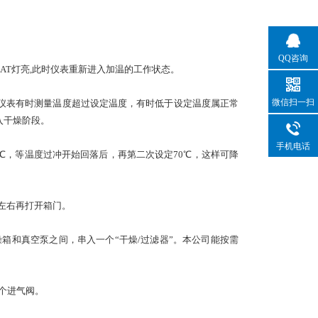
QQ咨询
EAT灯亮,此时仪表重新进入加温的工作状态。
微信扫一扫
段,仪表有时测量温度超过设定温度，有时低于设定温度属正常
入干燥阶段。
手机电话
℃，等温度过冲开始回落后，再第二次设定70℃，这样可降
钟左右再打开箱门。
和真空泵之间，串入一个“干燥/过滤器”。本公司能按需
个进气阀。