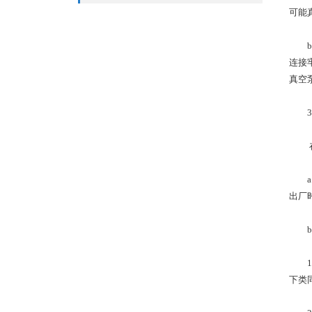
可能
b）
连接
真空
3.
在真
a.
出厂
b.
1.
下类