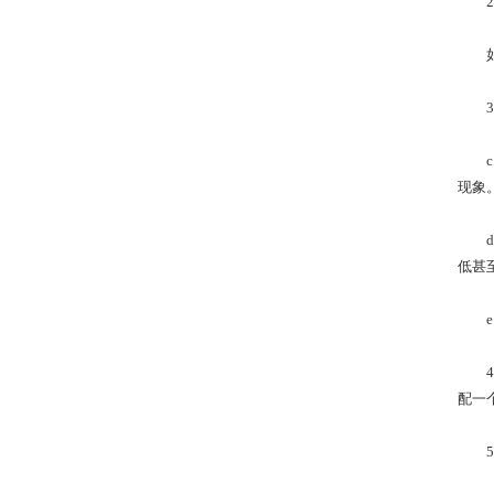
2.
如不
3.
c.
现象
d.
低甚
e.
4.
配一个
5.