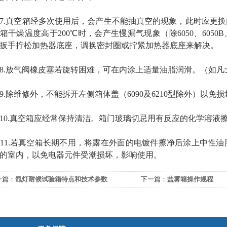
真空箱经多次使用后，会产生不能抽真空的现象，此时应更换
箱干燥温度高于200℃时，会产生慢漏气现象（除6050、6050B
扳手拧松加热器底座，调换密封圈或拧紧加热器底座来解决。
放气阀橡皮塞若旋转困难，可在内涂上适量油脂润滑。（如凡
除维修外，不能拆开左侧箱体盖（6090及6210型除外）以免
.真空箱应经常保持清洁。箱门玻璃切忌用有反应的化学溶液
.若真空箱长期不用，将露在外面的电镀件擦净后涂上中性油
的室内，以免电器元件受潮损坏，影响使用。
一篇：
氙灯耐候试验箱特点和技术参数
下一篇：
盐雾箱操作规程