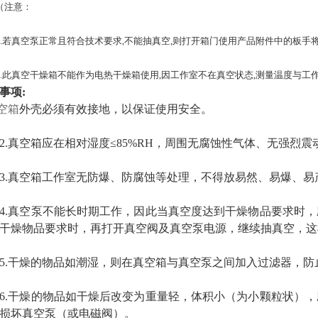
注意：
若真空泵正常且符合技术要求,不能抽真空,则打开箱门使用产品附件中的板手将
此真空干燥箱不能作为电热干燥箱使用,因工作室不在真空状态,测量温度与工
事项:
空箱
外壳必须有效接地，以保证使用安全。
2.真空箱应在相对湿度≤85%RH，周围无腐蚀性气体、无强烈
真空箱工作室无防爆、防腐蚀等处理，不得放易然、易爆、易
真空泵不能长时期工作，因此当真空度达到干燥物品要求时，
干燥物品要求时，再打开真空阀及真空泵电源，继续抽真空，这
干燥的物品如潮湿，则在真空箱与真空泵之间加入过滤器，防
干燥的物品如干燥后改变为重量轻，体积小（为小颗粒状），
损坏真空泵（或电磁阀）。