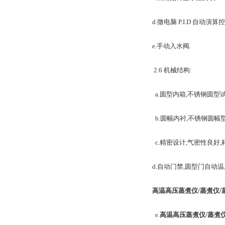
d.微电脑 P.I.D 自动演
e.手动入水阀.
2.6 机械结构:
a.圆型内箱,不锈钢圆型
b.圆幅内衬,不锈钢圆幅
c.精密设计,气密性良好,耗
d.自动门禁,圆型门自动
高温高压蒸煮仪
/
蒸煮仪
/
e.
高温高压蒸煮仪
/
蒸煮