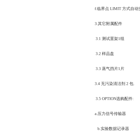
f.临界点 LIMIT 方
3.其它附属配件
3.1 测试置架1组
3.2 样品盘
3.3 蒸气挡片1片
3.4 无污染清洁剂 2 包.
3.5 OPTION选购配件:
a.压力信号传输器
b.实验数据记录器