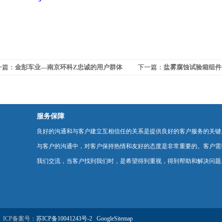
一篇：
金彭车业—南京环科Z忠诚的用户群体
下一篇：
盐雾腐蚀试验箱组件
一
服务保障
良好的沟通和与客户建立互相信任的关系是提供良好的客户服务的关键
与客户的沟通中，对客户保持热情和友好的态度是非常重要的。客户需
我们交流，当客户找到我们时，是希望得到重视，得到帮助和解决问题
ICP备案号：
苏ICP备10041243号-2
GoogleSitemap