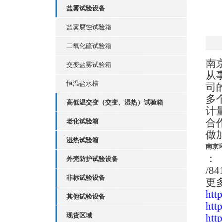
盐雾试验设备
盐雾腐蚀试验箱
二氧化硫试验箱
南
交变盐雾试验箱
从
恒温盐水槽
司
多
高低温交变（交变、湿热）试验箱
计
合
老化试验箱
做
湿热试验箱
南京
：
外壳防护试验设备
/84
非标试验设备
更
htt
其他试验设备
htt
现货区域
htt