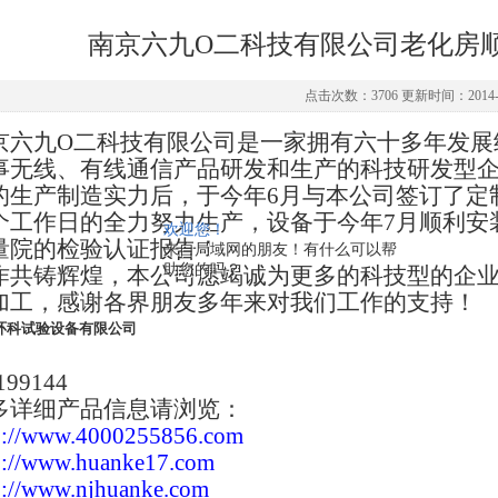
南京六九O二科技有限公司老化房
点击次数：3706 更新时间：2014-0
京六九O二科技有限公司是一家拥有六十多年发展
事无线、有线通信产品研发和生产的科技研发型
的生产制造实力后，于今年6月与本公司签订了定
个工作日的全力努力生产，设备于今年7月顺利安
欢迎您！
量院的检验认证报告！
来自局域网的朋友！有什么可以帮
助您的吗？
作共铸辉煌，本公司愿竭诚为更多的科技型的企
加工，感谢各界朋友多年来对我们工作的支持！
环科试验设备有限公司
199144
多详细产品信息请浏览：
p://www.4000255856.com
p://www.huanke17.com
p://www.njhuanke.com