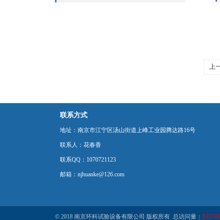
上
之
联系方式
地址：南京市江宁区汤山街道上峰工业园腾达路16号
联系人：花春香
联系QQ：1070721123
邮箱：njhuanke@126.com
© 2018 南京环科试验设备有限公司 版权所有 总访问量：
835748