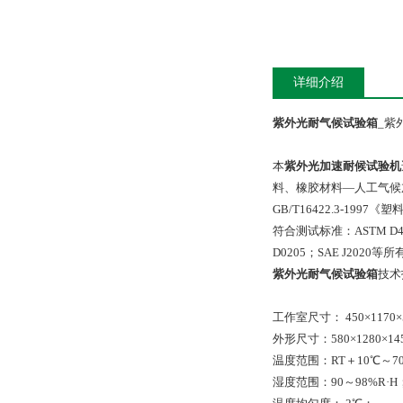
详细介绍
紫外光耐气候试验箱
_紫
本
紫外光加速耐候试验机
料、橡胶材料—人工气候加
GB/T16422.3-1
符合测试标准：ASTM D4329、
D0205；SAE J202
紫外光耐气候试验箱
技术
工作室尺寸： 450×1170
外形尺寸：580×1280×1
温度范围：RT＋10℃～7
湿度范围：90～98%R·H