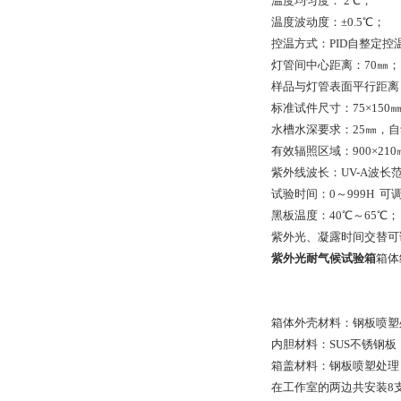
温度均匀度： 2℃；
温度波动度：±0.5℃；
控温方式：PID自整定控
灯管间中心距离：70㎜；
样品与灯管表面平行距离
标准试件尺寸：75×150
水槽水深要求：25㎜，
有效辐照区域：900×21
紫外线波长：UV-A波长范围为
试验时间：0～999H 可
黑板温度：40℃～65℃；
紫外光、凝露时间交替可
紫外光耐气候试验箱
箱体
箱体外壳材料：钢板喷塑
内胆材料：SUS不锈钢板
箱盖材料：钢板喷塑处理
在工作室的两边共安装8支