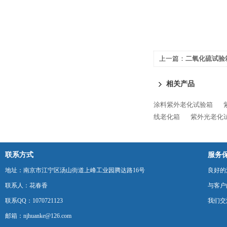
上一篇：
二氧化硫试验
相关产品
涂料紫外老化试验箱
线老化箱
紫外光老化
联系方式
服务
地址：南京市江宁区汤山街道上峰工业园腾达路16号
良好的
联系人：花春香
与客户
联系QQ：1070721123
我们交
邮箱：njhuanke@126.com