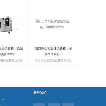
作干燥、烘焙、熔
环境条件下贮存和使用的适应
之用。
性。设备采用强迫空气循环来
保持工作室内温度的均匀性。
恒湿试验箱，低温
出口型盐雾腐蚀试验箱，耐
湿热试验箱
腐蚀试验箱，
温恒湿试验箱选用优
本口型盐雾腐蚀试验箱利用含
使用良好的加工设备
盐溶液或酸性含盐溶液，在一
，外壳表面进行喷塑
定的温度和相对的湿度的环境
观，平整。颜色搭配
下对材料或产品进行加速腐
弧型设计，线条流畅
蚀，重现材料或产品在一定时
胆设计成在工作时是
间范围内所遭受的破坏程度。
空间，选用进口优质
设备可以用来考核材料及其防
关注我们
。室内...
护层的抗盐雾腐蚀的能...
。在