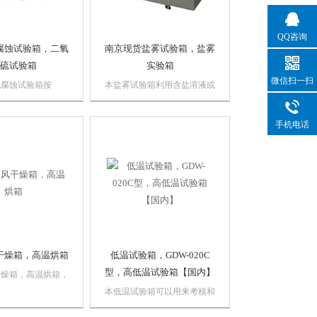
QQ咨询
腐蚀试验箱，二氧
南京现货盐雾试验箱，盐雾
硫试验箱
实验箱
微信扫一扫
硫腐蚀试验箱按
本盐雾试验箱利用含盐溶液或
9-88、《金属和其他非
酸性含盐溶液，在一定的温度
层通常凝露下的二氧
和相对的湿度的环境下对材料
手机电话
试验》和德国标准
或产品进行加速腐蚀，重现材
018—《饱和环境下的
料或产品在一定时间范围内所
腐蚀试验》以及其他
遭受的破坏程度。设备可以用
进行设计制造，适用
来考核材料及其防护层的抗盐
雾腐蚀的能力，以及...
干燥箱，高温烘箱
低温试验箱，GDW-020C
型，高低温试验箱【国内】
干燥箱，高温烘箱，
40A型本电热鼓风干
本低温试验箱可以用来考核和
矿企业、化验室、科
确定产品或材料在温度变化的