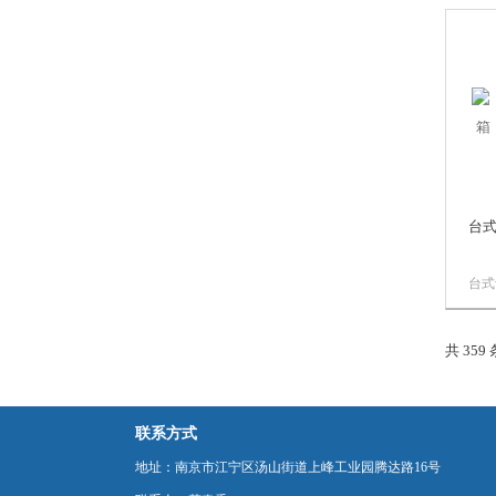
同环
本设
和质
拟和
台
台式
光紫
然阳
共 359
进行
材料
联系方式
地址：南京市江宁区汤山街道上峰工业园腾达路16号