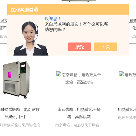
欢迎您！
低温交变试验箱，高低温
现货交变盐雾试验箱，复合
二氧化硫
来自局域网的朋友！有什么可以帮
循环试验箱生产厂家
盐雾试验机
化
助您的吗？
低温交变试验箱满足
本交变盐雾试验箱外形设计美
本二氧化
423.1－2001试验A《低温
观，结构合理，线条平滑、自
GB/978
法》; GB2423.2－2001
然流畅。箱体外壳材料选用优
有机覆盖
B《高温试验方法》等国
质进口PVC塑料板材，外表光
化硫腐蚀
准，以及其它相关标准的
洁明亮，耐腐蚀、易清洗、无
DIN 50
。严格按GB 10592—
泄露；内胆采用优质进口PP
二氧化硫
《高低温试验箱...
板，耐温性好，强度高，不变
相关标准
形。各种辅助配件...
于二...
灯耐候试验箱，氙灯耐候
南京烘箱，电热鼓风干燥
电热鼓风
试验机【*】
箱，高温烘箱
电热鼓风
DHG-92
灯耐候试验箱采用能模拟
南京烘箱，电热鼓风干燥箱，
燥箱供工
光光谱的氙弧灯来再现不
高温烘箱【环科仪器】本烘箱