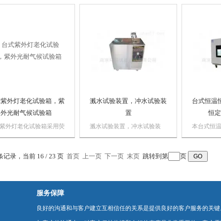
研单位等
境下存在的破坏性光波。
供工矿企业、化验室、科研单
腊、灭菌
备可以为科研、产品开发
位等作干燥、烘焙、熔腊、灭
量控制提供相应的环境模
菌之用。
加速试验。
式紫外灯老化试验箱，紫
溅水试验装置，冲水试验装
台式恒温
外光耐气候试验箱
置
恒定
紫外灯老化试验箱采用荧
溅水试验装置，冲水试验装
本台式恒
外灯为光源，通过模拟自
置，IPX5、IPX6,冲水试验设
质材料，
光中的紫外光辐射对材料
备 本溅水试验装置人工模拟
加工成型
 条记录，当前 16 / 23 页
耐候性试验，检验产品及
首页
上一页
淋雨试验，不包括有强风速的
下一页
末页
跳转到第
页
处理，美
耐气候的结果。
降雨，不考虑试验样品的温度
协调，圆
与雨水温度的温度差作用所引
自然。内
起的大量进水。
一个密闭
服务保障
不锈钢板制作
良好的沟通和与客户建立互相信任的关系是提供良好的客户服务的关键